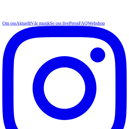
Om oss
Aktuellt
Vår musik
Se oss live
Press
FAQ
Webshop