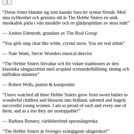
“
Deras röster blandar sig som kanske bara tre systrar förmår. Med
sina nyfikenhet och genuina stil är The Hebbe Sisters en unik
musikalisk pärla i vårt musikliv och en glädjespridare av stora mått
”
—
Anders Edenroth, grundare av The Real Group
“
You girls sing clear like white, crystal snow. You are real artists
”
—
Nate Watts, Stevie Wonders musical director
“
The Hebbe Sisters förvaltar och för vidare traditionen av den
klassiska sångjazztrion med avspänd scenunderhållning, timing och
träffsäkra stämmor
”
—
Robert Wells, pianist & kompositör
“
I have watched all three Hebbe Sisters grow from sweet babies to
wonderful children and blossom into brilliant, talented and hugely
successful young women. I am so proud of each and every one of
them, and as a trio they are unstoppable!
”
—
Barbara Bonney, världsberömd operasångerska
“
The Hebbe Sisters är Sveriges svängigaste sångerskor!
”