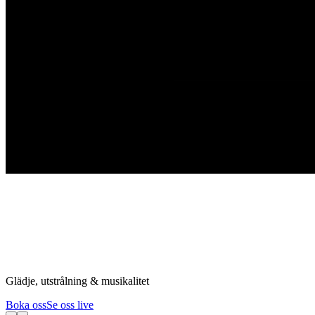
Glädje, utstrålning & musikalitet
Boka oss
Se oss live