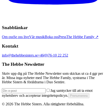
Snabblänkar
Om oss
Se oss live
Vår musik
Boka oss
Press
The Hebbe Family ↗
Kontakt
info@thehebbesisters.se
+46(0)76-10 22 252
The Hebbe Newsletter
Skriv upp dig på The Hebbe Newsletter som skickas ut ca 4 ggr per
år. Missa inga nyheter med The Hebbe Family, systrarna i The
Hebbe Sisters & föräldrarna i Duo Sentire.
Jag samtycker till att ta emot
nyhetsbrev och accepterar integritetspolicyn.
Prenumerera
©
2026
The Hebbe Sisters.
Alla rättigheter förbehållna.