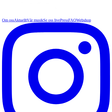
Om oss
Aktuellt
Vår musik
Se oss live
Press
FAQ
Webshop