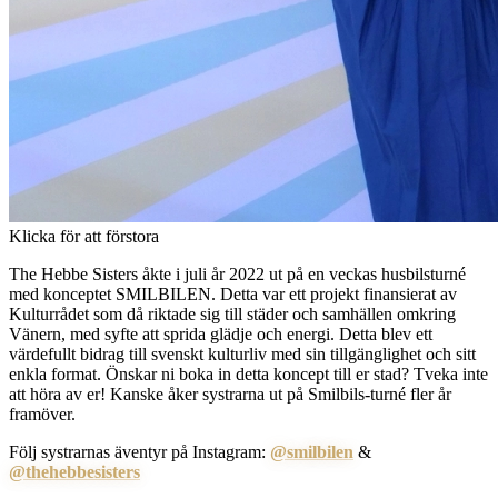
Klicka för att förstora
The Hebbe Sisters åkte i juli år 2022 ut på en veckas husbilsturné
med konceptet SMILBILEN. Detta var ett projekt finansierat av
Kulturrådet som då riktade sig till städer och samhällen omkring
Vänern, med syfte att sprida glädje och energi. Detta blev ett
värdefullt bidrag till svenskt kulturliv med sin tillgänglighet och sitt
enkla format. Önskar ni boka in detta koncept till er stad? Tveka inte
att höra av er! Kanske åker systrarna ut på Smilbils-turné fler år
framöver.
Följ systrarnas äventyr på Instagram:
@smilbilen
&
@thehebbesisters