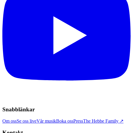
Snabblänkar
Om oss
Se oss live
Vår musik
Boka oss
Press
The Hebbe Family ↗
Kontakt