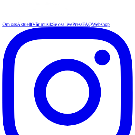
Om oss
Aktuellt
Vår musik
Se oss live
Press
FAQ
Webshop