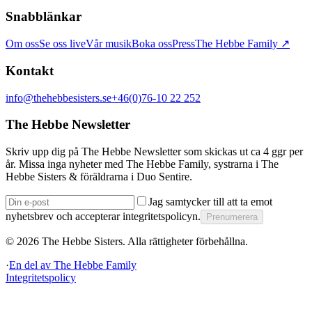
Snabblänkar
Om oss
Se oss live
Vår musik
Boka oss
Press
The Hebbe Family ↗
Kontakt
info@thehebbesisters.se
+46(0)76-10 22 252
The Hebbe Newsletter
Skriv upp dig på The Hebbe Newsletter som skickas ut ca 4 ggr per
år. Missa inga nyheter med The Hebbe Family, systrarna i The
Hebbe Sisters & föräldrarna i Duo Sentire.
Jag samtycker till att ta emot
nyhetsbrev och accepterar integritetspolicyn.
Prenumerera
©
2026
The Hebbe Sisters.
Alla rättigheter förbehållna.
·
En del av
The Hebbe Family
Integritetspolicy