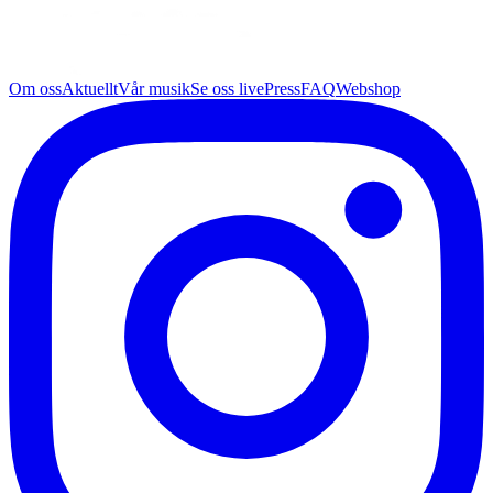
Om oss
Aktuellt
Vår musik
Se oss live
Press
FAQ
Webshop