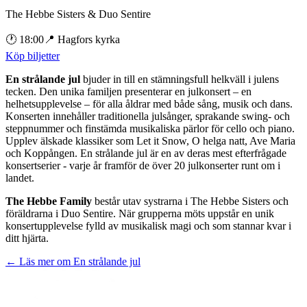
The Hebbe Sisters & Duo Sentire
🕐
18:00
📍
Hagfors kyrka
Köp biljetter
En strålande jul
bjuder in till en stämningsfull helkväll i julens
tecken. Den unika familjen presenterar en julkonsert – en
helhetsupplevelse – för alla åldrar med både sång, musik och dans.
Konserten innehåller traditionella julsånger, sprakande swing- och
steppnummer och finstämda musikaliska pärlor för cello och piano.
Upplev älskade klassiker som Let it Snow, O helga natt, Ave Maria
och Koppången. En strålande jul är en av deras mest efterfrågade
konsertserier - varje år framför de över 20 julkonserter runt om i
landet.
The Hebbe Family
består utav systrarna i The Hebbe Sisters och
föräldrarna i Duo Sentire. När grupperna möts uppstår en unik
konsertupplevelse fylld av musikalisk magi och som stannar kvar i
ditt hjärta.
← Läs mer om
En strålande jul