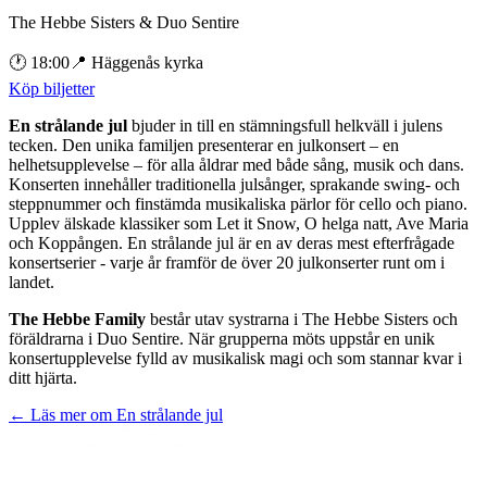
The Hebbe Sisters & Duo Sentire
🕐
18:00
📍
Häggenås kyrka
Köp biljetter
En strålande jul
bjuder in till en stämningsfull helkväll i julens
tecken. Den unika familjen presenterar en julkonsert – en
helhetsupplevelse – för alla åldrar med både sång, musik och dans.
Konserten innehåller traditionella julsånger, sprakande swing- och
steppnummer och finstämda musikaliska pärlor för cello och piano.
Upplev älskade klassiker som Let it Snow, O helga natt, Ave Maria
och Koppången. En strålande jul är en av deras mest efterfrågade
konsertserier - varje år framför de över 20 julkonserter runt om i
landet.
The Hebbe Family
består utav systrarna i The Hebbe Sisters och
föräldrarna i Duo Sentire. När grupperna möts uppstår en unik
konsertupplevelse fylld av musikalisk magi och som stannar kvar i
ditt hjärta.
← Läs mer om
En strålande jul