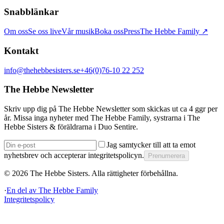
Snabblänkar
Om oss
Se oss live
Vår musik
Boka oss
Press
The Hebbe Family ↗
Kontakt
info@thehebbesisters.se
+46(0)76-10 22 252
The Hebbe Newsletter
Skriv upp dig på The Hebbe Newsletter som skickas ut ca 4 ggr per
år. Missa inga nyheter med The Hebbe Family, systrarna i The
Hebbe Sisters & föräldrarna i Duo Sentire.
Jag samtycker till att ta emot
nyhetsbrev och accepterar integritetspolicyn.
Prenumerera
©
2026
The Hebbe Sisters.
Alla rättigheter förbehållna.
·
En del av
The Hebbe Family
Integritetspolicy