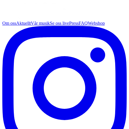
Om oss
Aktuellt
Vår musik
Se oss live
Press
FAQ
Webshop