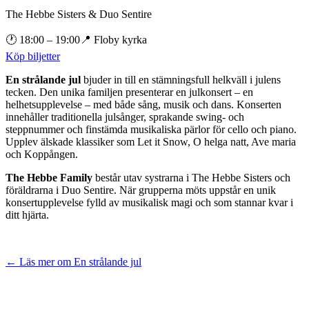
The Hebbe Sisters & Duo Sentire
🕐
18:00
– 19:00
📍
Floby kyrka
Köp biljetter
En strålande jul
bjuder in till en stämningsfull helkväll i julens
tecken. Den unika familjen presenterar en julkonsert – en
helhetsupplevelse – med både sång, musik och dans. Konserten
innehåller traditionella julsånger, sprakande swing- och
steppnummer och finstämda musikaliska pärlor för cello och piano.
Upplev älskade klassiker som Let it Snow, O helga natt, Ave maria
och Koppången.
The Hebbe Family
består utav systrarna i The Hebbe Sisters och
föräldrarna i Duo Sentire. När grupperna möts uppstår en unik
konsertupplevelse fylld av musikalisk magi och som stannar kvar i
ditt hjärta.
← Läs mer om
En strålande jul