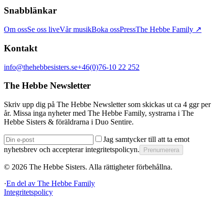
Snabblänkar
Om oss
Se oss live
Vår musik
Boka oss
Press
The Hebbe Family ↗
Kontakt
info@thehebbesisters.se
+46(0)76-10 22 252
The Hebbe Newsletter
Skriv upp dig på The Hebbe Newsletter som skickas ut ca 4 ggr per
år. Missa inga nyheter med The Hebbe Family, systrarna i The
Hebbe Sisters & föräldrarna i Duo Sentire.
Jag samtycker till att ta emot
nyhetsbrev och accepterar integritetspolicyn.
Prenumerera
©
2026
The Hebbe Sisters.
Alla rättigheter förbehållna.
·
En del av
The Hebbe Family
Integritetspolicy