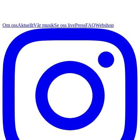
Om oss
Aktuellt
Vår musik
Se oss live
Press
FAQ
Webshop