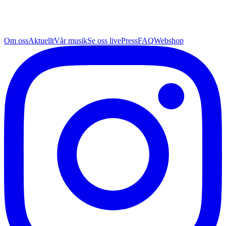
Om oss
Aktuellt
Vår musik
Se oss live
Press
FAQ
Webshop