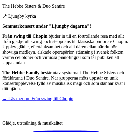
The Hebbe Sisters & Duo Sentire
📍
Ljungby kyrka
Sommarkonsert under "Ljungby dagarna"!
Från swing till Chopin
bjuder in till en förtrollande resa med allt
ifrån glädjefull swing- och steppdans till klassiska pärlor av Chopin.
Upplev glädje, eftertänksamhet och allt däremellan när du hör
showiga medleyn, älskade operapärlor, stämsång i svensk folkton,
varma cellotoner och virtuosa pianofingrar som får publiken att
tappa andan.
The Hebbe Family
består utav systrarna i The Hebbe Sisters och
föräldrarna i Duo Sentire. När grupperna möts uppstår en unik
konsertupplevelse fylld av musikalisk magi och som stannar kvar i
ditt hjärta.
← Läs mer om
Från swing till Chopin
Glädje, utstrålning & musikalitet