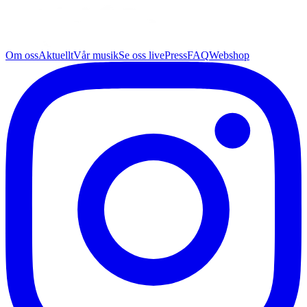
Om oss
Aktuellt
Vår musik
Se oss live
Press
FAQ
Webshop