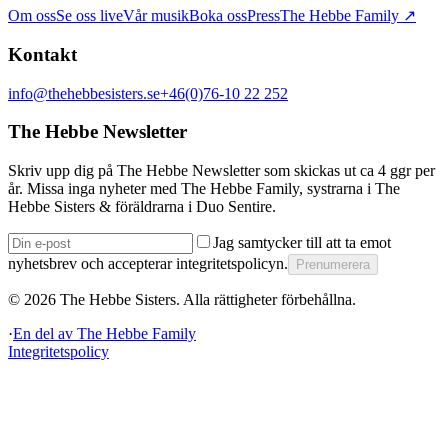
Om oss
Se oss live
Vår musik
Boka oss
Press
The Hebbe Family ↗
Kontakt
info@thehebbesisters.se
+46(0)76-10 22 252
The Hebbe Newsletter
Skriv upp dig på The Hebbe Newsletter som skickas ut ca 4 ggr per
år. Missa inga nyheter med The Hebbe Family, systrarna i The
Hebbe Sisters & föräldrarna i Duo Sentire.
Jag samtycker till att ta emot
nyhetsbrev och accepterar integritetspolicyn.
Prenumerera
©
2026
The Hebbe Sisters.
Alla rättigheter förbehållna.
·
En del av
The Hebbe Family
Integritetspolicy