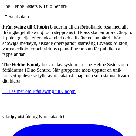
The Hebbe Sisters & Duo Sentire
📍
Sandviken
Från swing till Chopin
bjuder in till en förtrollande resa med allt
ifrån glädjefull swing- och steppdans till klassiska pärlor av Chopin.
Upplev glädje, eftertänksamhet och allt däremellan när du hör
showiga medleyn, älskade operapärlor, stämsång i svensk folkton,
varma cellotoner och virtuosa pianofingrar som får publiken att
tappa andan.
The Hebbe Family
består utav systrarna i The Hebbe Sisters och
föräldrarna i Duo Sentire. När grupperna möts uppstår en unik
konsertupplevelse fylld av musikalisk magi och som stannar kvar i
ditt hjärta.
← Läs mer om
Från swing till Chopin
Glädje, utstrålning & musikalitet