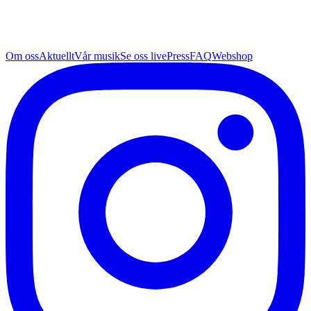
Om oss
Aktuellt
Vår musik
Se oss live
Press
FAQ
Webshop