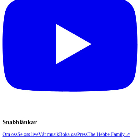
Snabblänkar
Om oss
Se oss live
Vår musik
Boka oss
Press
The Hebbe Family ↗