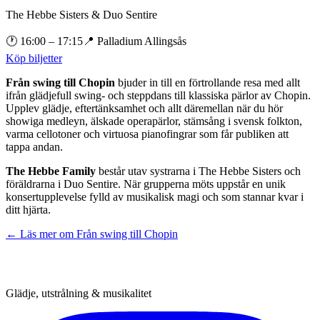
The Hebbe Sisters & Duo Sentire
🕐
16:00
– 17:15
📍
Palladium Allingsås
Köp biljetter
Från swing till Chopin
bjuder in till en förtrollande resa med allt
ifrån glädjefull swing- och steppdans till klassiska pärlor av Chopin.
Upplev glädje, eftertänksamhet och allt däremellan när du hör
showiga medleyn, älskade operapärlor, stämsång i svensk folkton,
varma cellotoner och virtuosa pianofingrar som får publiken att
tappa andan.
The Hebbe Family
består utav systrarna i The Hebbe Sisters och
föräldrarna i Duo Sentire. När grupperna möts uppstår en unik
konsertupplevelse fylld av musikalisk magi och som stannar kvar i
ditt hjärta.
← Läs mer om
Från swing till Chopin
Glädje, utstrålning & musikalitet