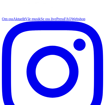
Om oss
Aktuellt
Vår musik
Se oss live
Press
FAQ
Webshop