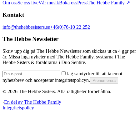
Om oss
Se oss live
Vår musik
Boka oss
Press
The Hebbe Family ↗
Kontakt
info@thehebbesisters.se
+46(0)76-10 22 252
The Hebbe Newsletter
Skriv upp dig på The Hebbe Newsletter som skickas ut ca 4 ggr per
år. Missa inga nyheter med The Hebbe Family, systrarna i The
Hebbe Sisters & föräldrarna i Duo Sentire.
Jag samtycker till att ta emot
nyhetsbrev och accepterar integritetspolicyn.
Prenumerera
©
2026
The Hebbe Sisters.
Alla rättigheter förbehållna.
·
En del av
The Hebbe Family
Integritetspolicy