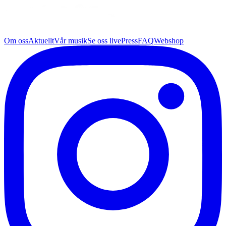
Om oss
Aktuellt
Vår musik
Se oss live
Press
FAQ
Webshop