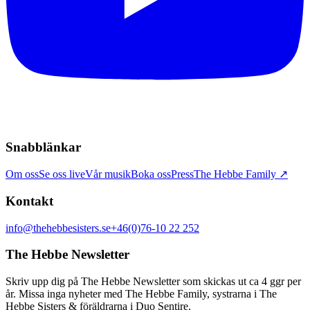
Snabblänkar
Om oss
Se oss live
Vår musik
Boka oss
Press
The Hebbe Family ↗
Kontakt
info@thehebbesisters.se
+46(0)76-10 22 252
The Hebbe Newsletter
Skriv upp dig på The Hebbe Newsletter som skickas ut ca 4 ggr per
år. Missa inga nyheter med The Hebbe Family, systrarna i The
Hebbe Sisters & föräldrarna i Duo Sentire.