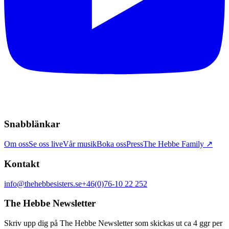
Snabblänkar
Om oss
Se oss live
Vår musik
Boka oss
Press
The Hebbe Family ↗
Kontakt
info@thehebbesisters.se
+46(0)76-10 22 252
The Hebbe Newsletter
Skriv upp dig på The Hebbe Newsletter som skickas ut ca 4 ggr per