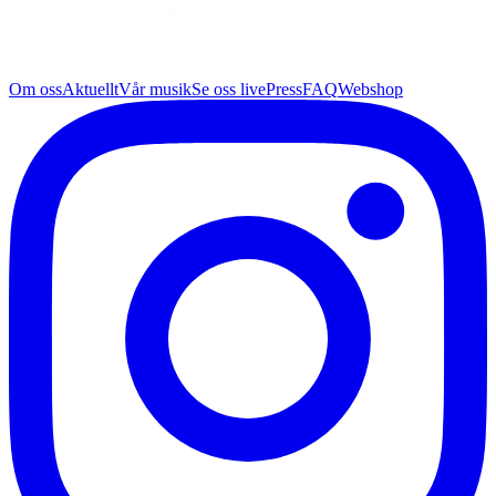
Om oss
Aktuellt
Vår musik
Se oss live
Press
FAQ
Webshop