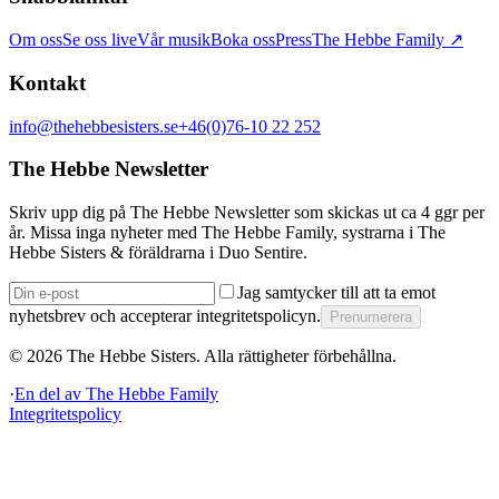
Om oss
Se oss live
Vår musik
Boka oss
Press
The Hebbe Family ↗
Kontakt
info@thehebbesisters.se
+46(0)76-10 22 252
The Hebbe Newsletter
Skriv upp dig på The Hebbe Newsletter som skickas ut ca 4 ggr per
år. Missa inga nyheter med The Hebbe Family, systrarna i The
Hebbe Sisters & föräldrarna i Duo Sentire.
Jag samtycker till att ta emot
nyhetsbrev och accepterar integritetspolicyn.
Prenumerera
©
2026
The Hebbe Sisters.
Alla rättigheter förbehållna.
·
En del av
The Hebbe Family
Integritetspolicy