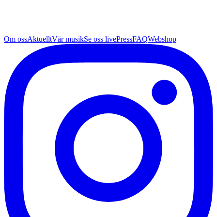
Om oss
Aktuellt
Vår musik
Se oss live
Press
FAQ
Webshop