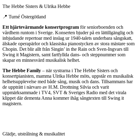
The Hebbe Sisters & Ulrika Hebbe
📍
Turné Östergötland
Ett hjärtevärmande konsertprogram
för seniorboenden och
vårdhem runtom i Sverige. Konserten bjuder på en lättillgänglig och
inbjudande repertoar med inslag ur 1940-talets underbara sångskatt,
älskade operapärlor och klassiska pianostycken av stora mästare som
Chopin. Det blir allt från Singin’ in the Rain och Sven-Ingvars till
Swing it Magistern, samt fartfyllda dans- och steppnummer som
skapar en minnesvärd musikalisk helhet.
The Hebbe Family
– när systrarna i The Hebbe Sisters och
konsertpianisten, mamma Ulrika Hebbe möts, uppstår en musikalisk
helhetsupplevelse med både sång, musik och dans. Tillsammans har
de uppträtt i närvaro av H.M. Drottning Silvia och varit
uppmärksammade i TV4, SVT & Sveriges Radio med det virala
klippet där dementa Anna kommer ihåg sångtexten till Swing it
magistern.
Glädje, utstrålning & musikalitet