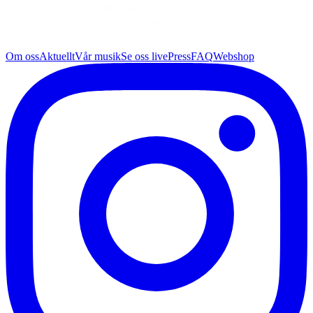
Om oss
Aktuellt
Vår musik
Se oss live
Press
FAQ
Webshop