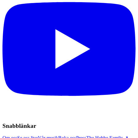
Snabblänkar
Om oss
Se oss live
Vår musik
Boka oss
Press
The Hebbe Family ↗