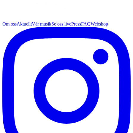
Om oss
Aktuellt
Vår musik
Se oss live
Press
FAQ
Webshop