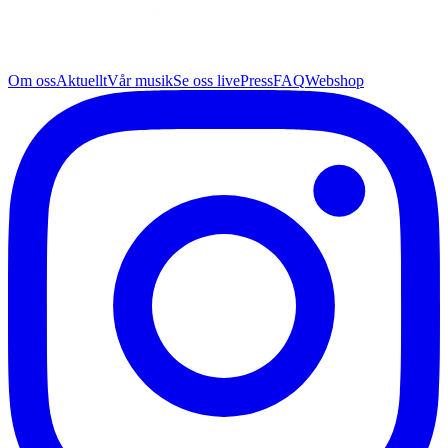
Om oss
Aktuellt
Vår musik
Se oss live
Press
FAQ
Webshop