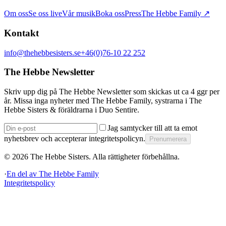
Om oss
Se oss live
Vår musik
Boka oss
Press
The Hebbe Family ↗
Kontakt
info@thehebbesisters.se
+46(0)76-10 22 252
The Hebbe Newsletter
Skriv upp dig på The Hebbe Newsletter som skickas ut ca 4 ggr per
år. Missa inga nyheter med The Hebbe Family, systrarna i The
Hebbe Sisters & föräldrarna i Duo Sentire.
Jag samtycker till att ta emot
nyhetsbrev och accepterar integritetspolicyn.
Prenumerera
©
2026
The Hebbe Sisters.
Alla rättigheter förbehållna.
·
En del av
The Hebbe Family
Integritetspolicy