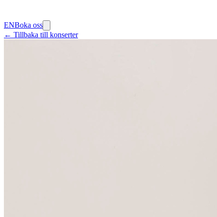
EN
Boka oss
← Tillbaka till konserter