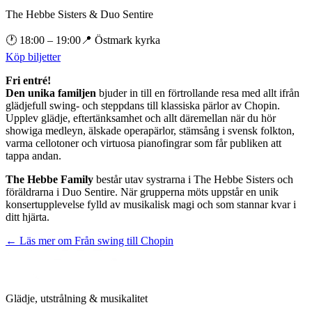
The Hebbe Sisters & Duo Sentire
🕐
18:00
– 19:00
📍
Östmark kyrka
Köp biljetter
Fri entré!
Den unika familjen
bjuder in till en förtrollande resa med allt ifrån
glädjefull swing- och steppdans till klassiska pärlor av Chopin.
Upplev glädje, eftertänksamhet och allt däremellan när du hör
showiga medleyn, älskade operapärlor, stämsång i svensk folkton,
varma cellotoner och virtuosa pianofingrar som får publiken att
tappa andan.
The Hebbe Family
består utav systrarna i The Hebbe Sisters och
föräldrarna i Duo Sentire. När grupperna möts uppstår en unik
konsertupplevelse fylld av musikalisk magi och som stannar kvar i
ditt hjärta.
← Läs mer om
Från swing till Chopin
Glädje, utstrålning & musikalitet