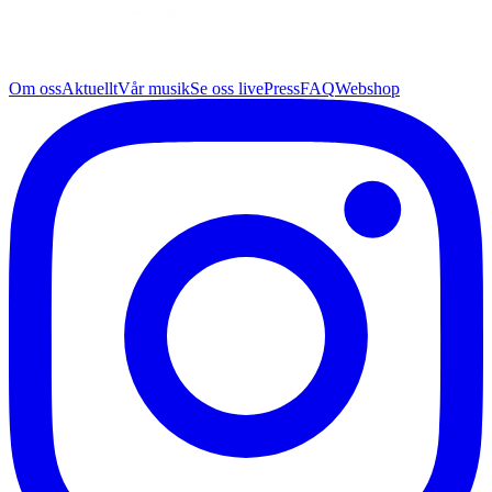
Om oss
Aktuellt
Vår musik
Se oss live
Press
FAQ
Webshop