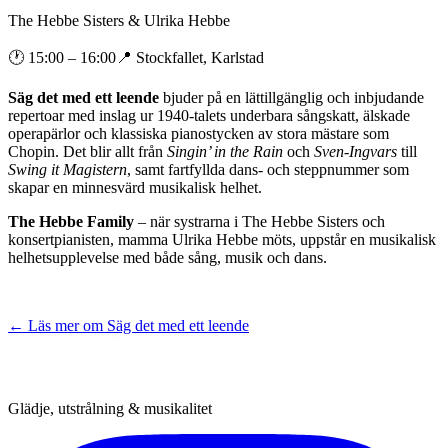
The Hebbe Sisters & Ulrika Hebbe
🕐
15:00
– 16:00
📍
Stockfallet, Karlstad
Säg det med ett leende
bjuder på en lättillgänglig och inbjudande
repertoar med inslag ur 1940-talets underbara sångskatt, älskade
operapärlor och klassiska pianostycken av stora mästare som
Chopin. Det blir allt från
Singin’ in the Rain
och
Sven-Ingvars
till
Swing it Magistern
, samt fartfyllda dans- och steppnummer som
skapar en minnesvärd musikalisk helhet.
The Hebbe Family
– när systrarna i The Hebbe Sisters och
konsertpianisten, mamma Ulrika Hebbe möts, uppstår en musikalisk
helhetsupplevelse med både sång, musik och dans.
← Läs mer om
Säg det med ett leende
Glädje, utstrålning & musikalitet