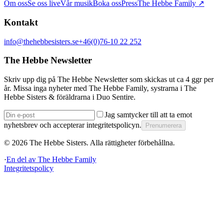
Om oss
Se oss live
Vår musik
Boka oss
Press
The Hebbe Family ↗
Kontakt
info@thehebbesisters.se
+46(0)76-10 22 252
The Hebbe Newsletter
Skriv upp dig på The Hebbe Newsletter som skickas ut ca 4 ggr per
år. Missa inga nyheter med The Hebbe Family, systrarna i The
Hebbe Sisters & föräldrarna i Duo Sentire.
Jag samtycker till att ta emot
nyhetsbrev och accepterar integritetspolicyn.
Prenumerera
©
2026
The Hebbe Sisters.
Alla rättigheter förbehållna.
·
En del av
The Hebbe Family
Integritetspolicy