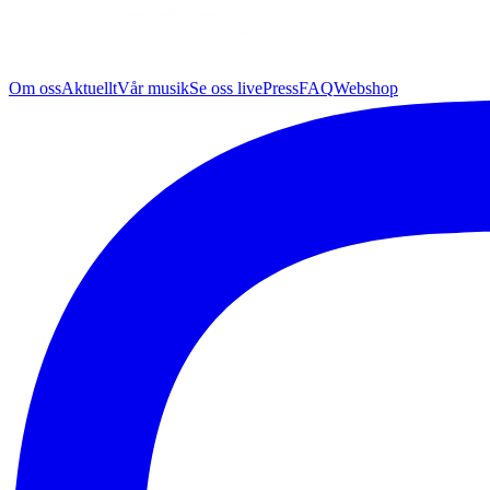
Om oss
Aktuellt
Vår musik
Se oss live
Press
FAQ
Webshop