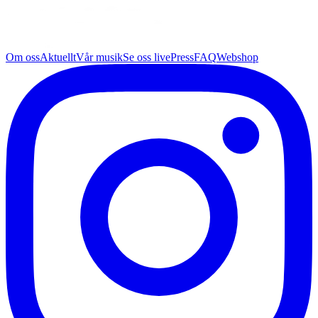
Om oss
Aktuellt
Vår musik
Se oss live
Press
FAQ
Webshop