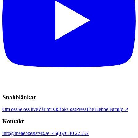
Snabblänkar
Om oss
Se oss live
Vår musik
Boka oss
Press
The Hebbe Family ↗
Kontakt
info@thehebbesisters.se
+46(0)76-10 22 252