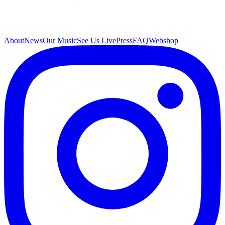
About
News
Our Music
See Us Live
Press
FAQ
Webshop