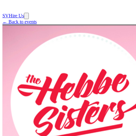
SV
Hire Us
← Back to events