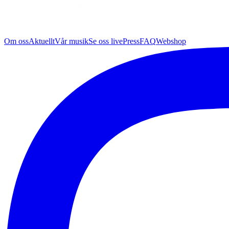
Om oss
Aktuellt
Vår musik
Se oss live
Press
FAQ
Webshop