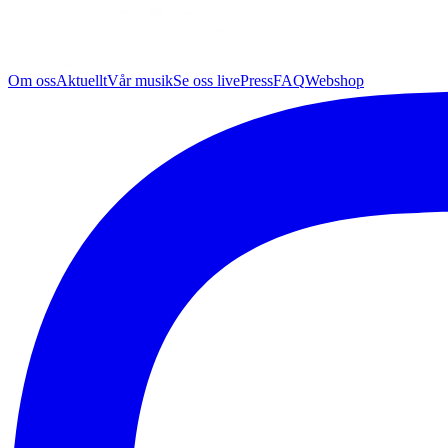
Om oss
Aktuellt
Vår musik
Se oss live
Press
FAQ
Webshop