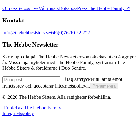
Om oss
Se oss live
Vår musik
Boka oss
Press
The Hebbe Family ↗
Kontakt
info@thehebbesisters.se
+46(0)76-10 22 252
The Hebbe Newsletter
Skriv upp dig på The Hebbe Newsletter som skickas ut ca 4 ggr per
år. Missa inga nyheter med The Hebbe Family, systrarna i The
Hebbe Sisters & föräldrarna i Duo Sentire.
Jag samtycker till att ta emot
nyhetsbrev och accepterar integritetspolicyn.
Prenumerera
©
2026
The Hebbe Sisters.
Alla rättigheter förbehållna.
·
En del av
The Hebbe Family
Integritetspolicy