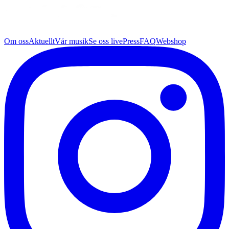
Om oss
Aktuellt
Vår musik
Se oss live
Press
FAQ
Webshop