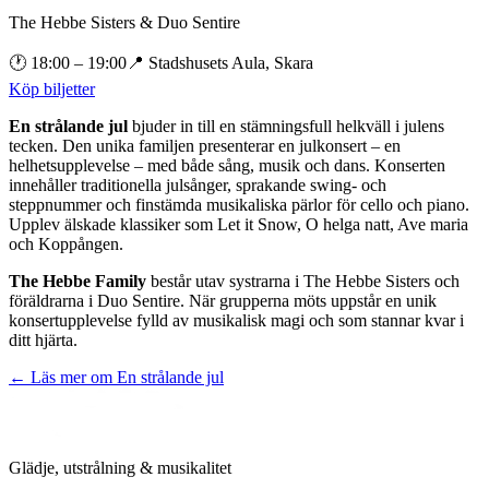
The Hebbe Sisters & Duo Sentire
🕐
18:00
– 19:00
📍
Stadshusets Aula, Skara
Köp biljetter
En strålande jul
bjuder in till en stämningsfull helkväll i julens
tecken. Den unika familjen presenterar en julkonsert – en
helhetsupplevelse – med både sång, musik och dans. Konserten
innehåller traditionella julsånger, sprakande swing- och
steppnummer och finstämda musikaliska pärlor för cello och piano.
Upplev älskade klassiker som Let it Snow, O helga natt, Ave maria
och Koppången.
The Hebbe Family
består utav systrarna i The Hebbe Sisters och
föräldrarna i Duo Sentire. När grupperna möts uppstår en unik
konsertupplevelse fylld av musikalisk magi och som stannar kvar i
ditt hjärta.
← Läs mer om
En strålande jul
Glädje, utstrålning & musikalitet