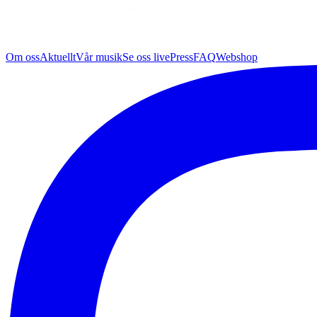
Om oss
Aktuellt
Vår musik
Se oss live
Press
FAQ
Webshop