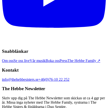
Snabblänkar
Om oss
Se oss live
Vår musik
Boka oss
Press
The Hebbe Family ↗
Kontakt
info@thehebbesisters.se
+46(0)76-10 22 252
The Hebbe Newsletter
Skriv upp dig på The Hebbe Newsletter som skickas ut ca 4 ggr per
år. Missa inga nyheter med The Hebbe Family, systrarna i The
Hebbe Sisters & föräldrarna i Duo Sentire.