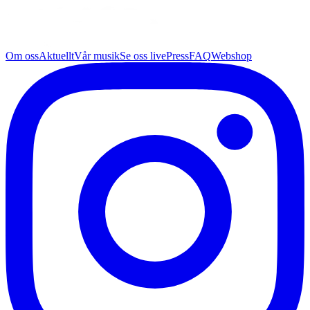
Om oss
Aktuellt
Vår musik
Se oss live
Press
FAQ
Webshop