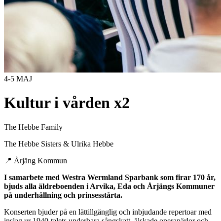
4-5 MAJ
Kultur i vården x2
The Hebbe Family
The Hebbe Sisters & Ulrika Hebbe
📍
Årjäng Kommun
I samarbete med Westra Wermland Sparbank som firar 170 år,
bjuds alla äldreboenden i Arvika, Eda och Årjängs Kommuner
på underhållning och prinsesstårta.
Konserten bjuder på en lättillgänglig och inbjudande repertoar med
inslag ur 1940-talets underbara sångskatt, älskade operapärlor och