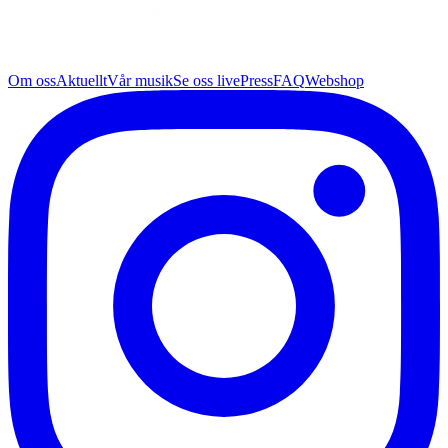
Om oss
Aktuellt
Vår musik
Se oss live
Press
FAQ
Webshop