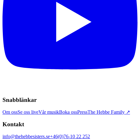
Snabblänkar
Om oss
Se oss live
Vår musik
Boka oss
Press
The Hebbe Family ↗
Kontakt
info@thehebbesisters.se
+46(0)76-10 22 252