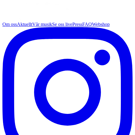
Om oss
Aktuellt
Vår musik
Se oss live
Press
FAQ
Webshop