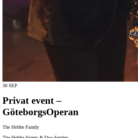
30 SEP
Privat event –
GöteborgsOperan
The Hebbe Family
The Hebbe Sisters & Duo Sentire