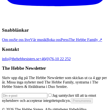
Snabblänkar
Om oss
Se oss live
Vår musik
Boka oss
Press
The Hebbe Family ↗
Kontakt
info@thehebbesisters.se
+46(0)76-10 22 252
The Hebbe Newsletter
Skriv upp dig på The Hebbe Newsletter som skickas ut ca 4 ggr per
år. Missa inga nyheter med The Hebbe Family, systrarna i The
Hebbe Sisters & föräldrarna i Duo Sentire.
Jag samtycker till att ta emot
nyhetsbrev och accepterar integritetspolicyn.
Prenumerera
©
2026
The Hebbe Sisters.
Alla rättigheter förbehållna.