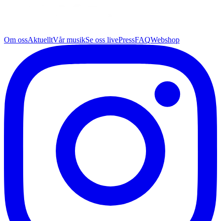
Om oss
Aktuellt
Vår musik
Se oss live
Press
FAQ
Webshop