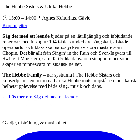
The Hebbe Sisters & Ulrika Hebbe
🕐
13:00
– 14:00
📍
Agnes Kulturhus, Gävle
Köp biljetter
Säg det med ett leende
bjuder på en lättillgänglig och inbjudande
repertoar med inslag ur 1940-talets underbara sångskatt, älskade
operapärlor och klassiska pianostycken av stora mästare som
Chopin. Det blir allt från Singin’ in the Rain och Sven-Ingvars till
Swing it Magistern, samt fartfyllda dans- och steppnummer som
skapar en minnesvärd musikalisk helhet.
The Hebbe Family
– när systrarna i The Hebbe Sisters och
konsertpianisten, mamma Ulrika Hebbe möts, uppstår en musikalisk
helhetsupplevelse med både sång, musik och dans.
← Läs mer om
Säg det med ett leende
Glädje, utstrålning & musikalitet