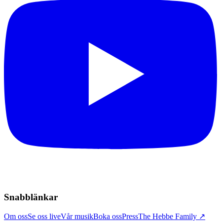
Snabblänkar
Om oss
Se oss live
Vår musik
Boka oss
Press
The Hebbe Family ↗