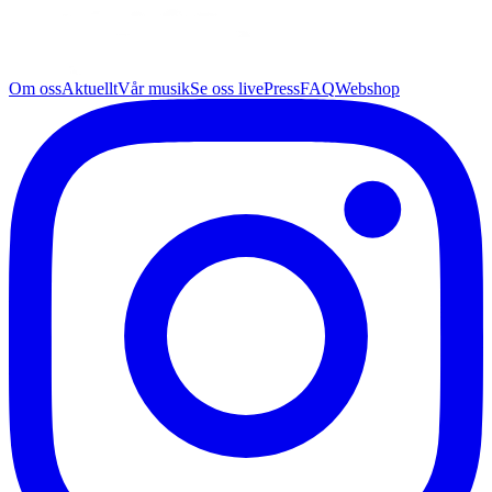
Om oss
Aktuellt
Vår musik
Se oss live
Press
FAQ
Webshop