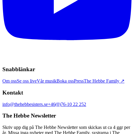
Snabblänkar
Om oss
Se oss live
Vår musik
Boka oss
Press
The Hebbe Family ↗
Kontakt
info@thehebbesisters.se
+46(0)76-10 22 252
The Hebbe Newsletter
Skriv upp dig på The Hebbe Newsletter som skickas ut ca 4 ggr per
år. Missa inga nyheter med The Hebbe Family, systrarna i The