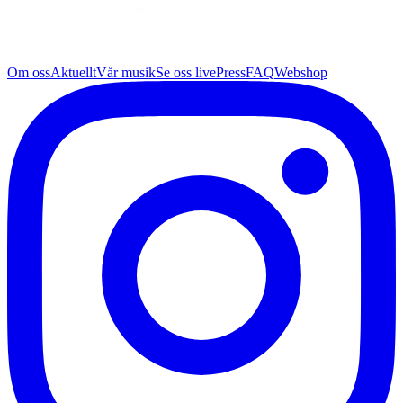
Om oss
Aktuellt
Vår musik
Se oss live
Press
FAQ
Webshop