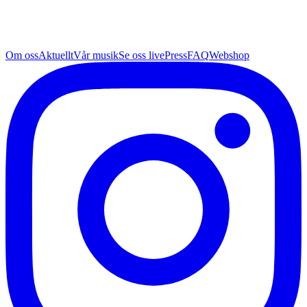
Om oss
Aktuellt
Vår musik
Se oss live
Press
FAQ
Webshop