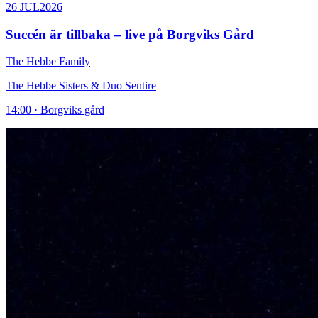
26 JUL
2026
Succén är tillbaka – live på Borgviks Gård
The Hebbe Family
The Hebbe Sisters & Duo Sentire
14:00 · Borgviks gård